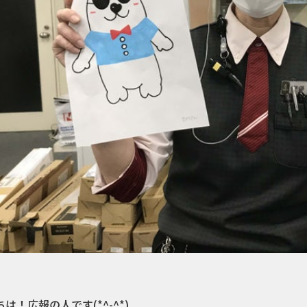
は！広報の人です(*^-^*)