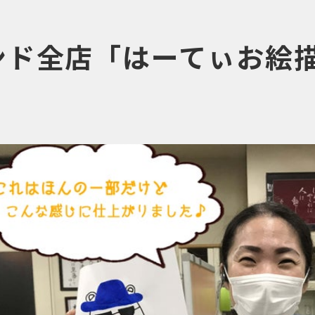
ンド全店「はーてぃお絵