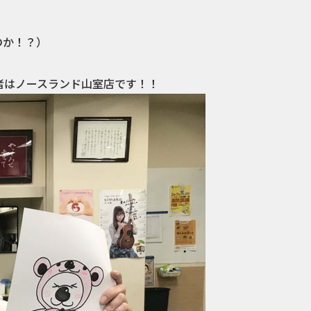
のか！？）
者はノースランド山室店です！！