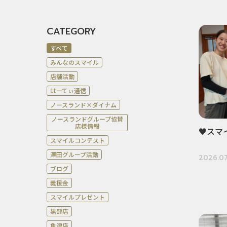
CATEGORY
すべて
みんなのスマイル
店舗活動
はーてぃ通信
ノースランド×ダイナム
ノースランドグループ協賛
店様情報
♥スマ
スマイルコンテスト
澤田グループ活動
2026.07
ブログ
義援金
スマイルプレゼント
黒部店
魚津店