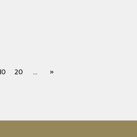
10
20
...
»