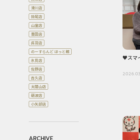
滑川店
掛尾店
山室店
豊田店
呉羽店
のーすらんど ほっと館
♥スマ
氷見店
佐野店
2026.03
吉久店
太閤山店
砺波店
小矢部店
ARCHIVE