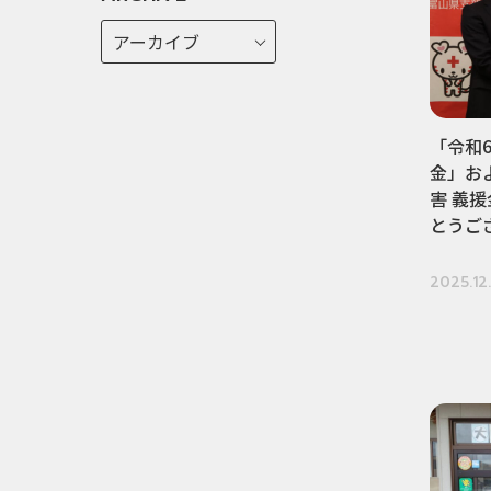
「令和
金」お
害 義
とうご
2025.12.