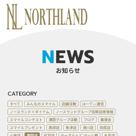
NEWS
お知らせ
CATEGORY
すべて
みんなのスマイル
店舗活動
はーてぃ通信
ノースランド×ダイナム
ノースランドグループ協賛店様情報
スマイルコンテスト
澤田グループ活動
ブログ
義援金
スマイルプレゼント
黒部店
魚津店
滑川店
掛尾店
山室店
豊田店
呉羽店
のーすらんど ほっと館
氷見店