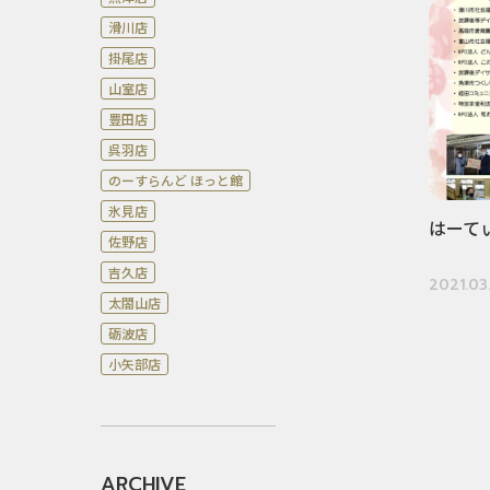
滑川店
掛尾店
山室店
豊田店
呉羽店
のーすらんど ほっと館
氷見店
はーてぃ
佐野店
吉久店
2021.03
太閤山店
砺波店
小矢部店
ARCHIVE