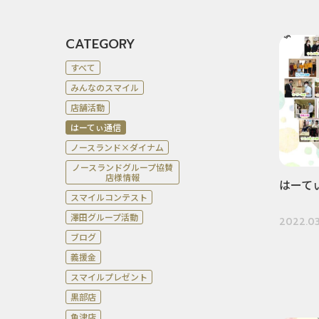
CATEGORY
すべて
みんなのスマイル
店舗活動
はーてぃ通信
ノースランド×ダイナム
ノースランドグループ協賛
店様情報
はーて
スマイルコンテスト
澤田グループ活動
2022.03
ブログ
義援金
スマイルプレゼント
黒部店
魚津店