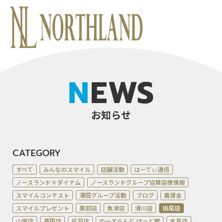
NEWS
お知らせ
CATEGORY
すべて
みんなのスマイル
店舗活動
はーてぃ通信
ノースランド×ダイナム
ノースランドグループ協賛店様情報
スマイルコンテスト
澤田グループ活動
ブログ
義援金
スマイルプレゼント
黒部店
魚津店
滑川店
掛尾店
山室店
豊田店
呉羽店
のーすらんど ほっと館
氷見店