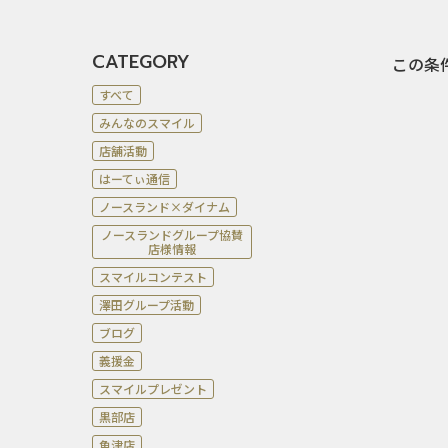
CATEGORY
この条
すべて
みんなのスマイル
店舗活動
はーてぃ通信
ノースランド×ダイナム
ノースランドグループ協賛
店様情報
スマイルコンテスト
澤田グループ活動
ブログ
義援金
スマイルプレゼント
黒部店
魚津店