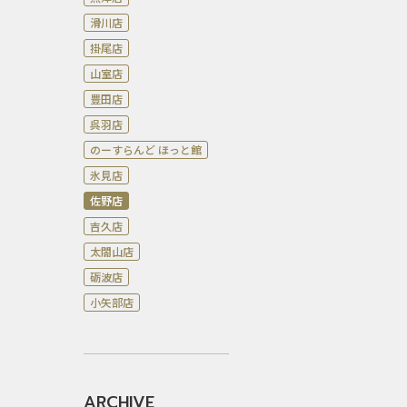
滑川店
掛尾店
山室店
豊田店
呉羽店
のーすらんど ほっと館
氷見店
佐野店
吉久店
太閤山店
砺波店
小矢部店
ARCHIVE