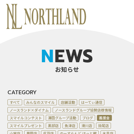
NEWS
お知らせ
CATEGORY
すべて
みんなのスマイル
店舗活動
はーてぃ通信
ノースランド×ダイナム
ノースランドグループ協賛店様情報
スマイルコンテスト
澤田グループ活動
ブログ
義援金
スマイルプレゼント
黒部店
魚津店
滑川店
掛尾店
山室店
豊田店
呉羽店
のーすらんど ほっと館
氷見店