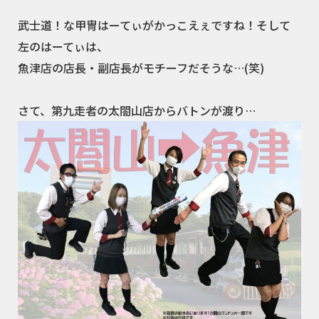
武士道！な甲冑はーてぃがかっこえぇですね！そして
左のはーてぃは、
魚津店の店長・副店長がモチーフだそうな…(笑)
さて、第九走者の太閤山店からバトンが渡り…