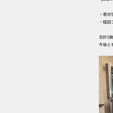
・恵光
・経田
合計2
今後と