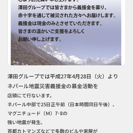
澤田グループでは
平成27年4月28日（火）より
ネパール地震災害義援金の募金活動を
店頭にて行ないます。
ネパール中部で
25
日正午前（日本時間同日午後）、
マグニチュード（Ｍ）
7
･
8の
強い地震が発生、
首都カトマンズなどで多数のビルや家屋が