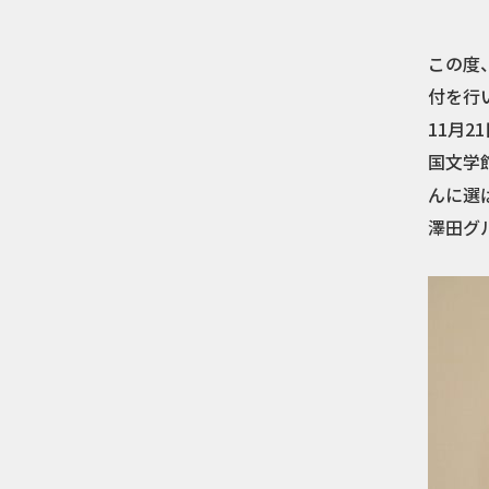
この度
付を行
11月
国文学
んに選
澤田グ